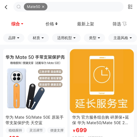
Mate50
首页
分类
购物车
我的
综合
价格
最新上架
筛选
品牌
材质
适用机型
类型
主题风格
华为 Mate 50/Mate 50E 原装手
华为 官方服务组合购 碎屏保+延
带支架保护壳 天空蓝
保 华为 Mate50/Mate 50E 2年
2年
699
稳稳握持
灵活调节
便捷支撑
￥